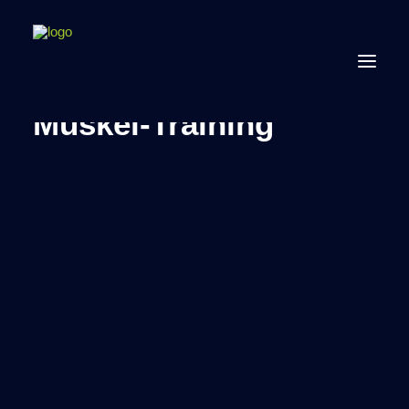
Chip-Gesteuertes
Muskel-Training
ANGEBOT
ZUFRIEDENE MITGLIEDER
FAQ
ANSPRECHPARTNER
03546 226950
JETZT 2 WOCHEN TESTEN!